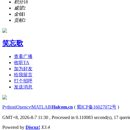
积分
18
威望
2
金钱
1
贡献
2
笑忘歌
查看广播
收听TA
加为好友
给我留言
打个招呼
发送消息
Python
|
Opencv
|
MATLAB
|
Halcom.cn
(
蜀ICP备16027072号
)
GMT+8, 2026-8-7 11:30
, Processed in 0.110083 second(s), 17 querie
Powered by
Discuz!
X3.4