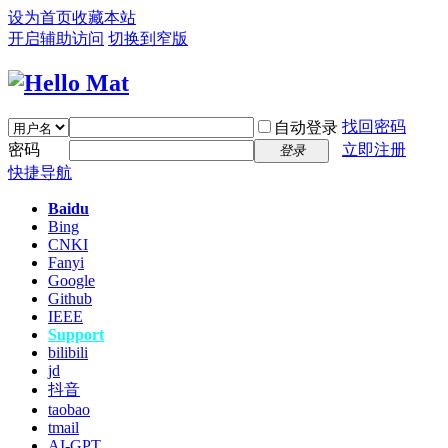
设为首页
收藏本站
开启辅助访问
切换到窄版
找回密码
自动登录
密码
立即注册
登录
快捷导航
Baidu
Bing
CNKI
Fanyi
Google
Github
IEEE
Support
bilibili
jd
抖音
taobao
tmail
AI-GPT