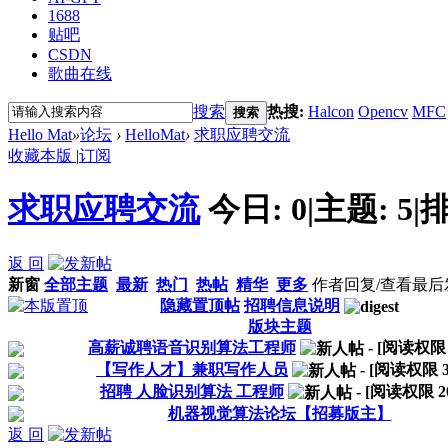
1688
贴吧
CSDN
歌曲在线
搜索
热搜:
Halcon
Opencv
MFC
搜索
Hello Mat
»
论坛
›
HelloMat
›
求职应聘交流
收藏本版
|
订阅
求职应聘交流
今日:
0
|
主题:
5
|
排
返 回
新窗
全部主题
最新
热门
热帖
精华
更多
作者
回复/查看
最后
隐藏置顶帖
招聘信息说明
版块主题
高薪诚聘语音识别算法工程师
- [阅读权
【写作人才】兼职写作人员
- [阅读权限
招聘 人脸识别算法 工程师
- [阅读权限
2
机器视觉算法论坛【招募版主】
返 回