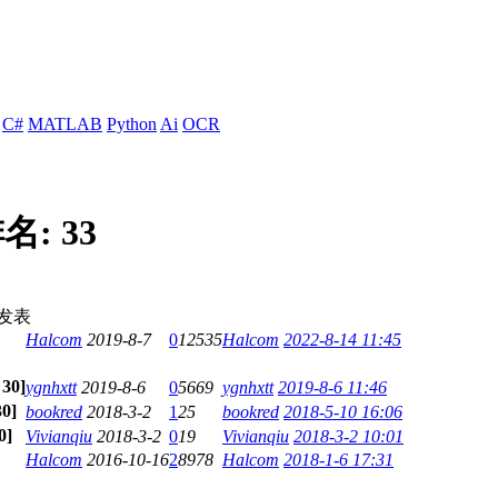
C#
MATLAB
Python
Ai
OCR
名:
33
发表
Halcom
2019-8-7
0
12535
Halcom
2022-8-14 11:45
限
30
]
ygnhxtt
2019-8-6
0
5669
ygnhxtt
2019-8-6 11:46
30
]
bookred
2018-3-2
1
25
bookred
2018-5-10 16:06
0
]
Vivianqiu
2018-3-2
0
19
Vivianqiu
2018-3-2 10:01
Halcom
2016-10-16
2
8978
Halcom
2018-1-6 17:31