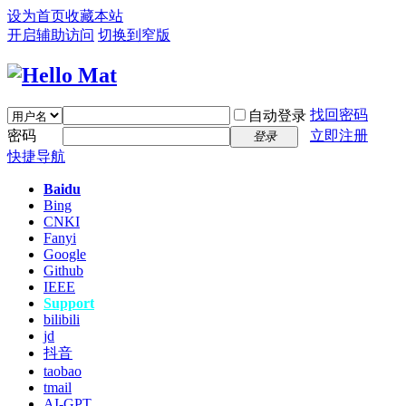
设为首页
收藏本站
开启辅助访问
切换到窄版
找回密码
自动登录
密码
立即注册
登录
快捷导航
Baidu
Bing
CNKI
Fanyi
Google
Github
IEEE
Support
bilibili
jd
抖音
taobao
tmail
AI-GPT