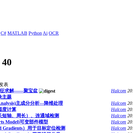
C#
MATLAB
Python
Ai
OCR
:
40
发表
特征求解——聚宝盆
Halcom
20
块主题
nt Analysis)主成分分析---降维处理
Halcom
20
圆度计算
Halcom
20
长短轴、周长）、连通域检测
Halcom
20
Parts Model)可变部件模型
Halcom
20
ented Gradients）用于目标定位检测
Halcom
20