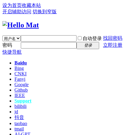
设为首页
收藏本站
开启辅助访问
切换到窄版
找回密码
自动登录
密码
立即注册
登录
快捷导航
Baidu
Bing
CNKI
Fanyi
Google
Github
IEEE
Support
bilibili
jd
抖音
taobao
tmail
AI-GPT