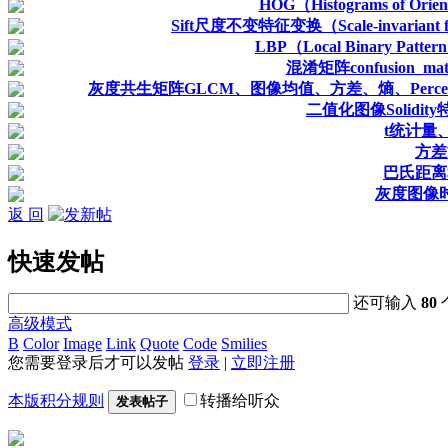
HOG（Histograms of Or
Sift尺度不变特征变换（Scale-invariant 
LBP（Local Binary 
混淆矩阵confusion
灰度共生矩阵GLCM、图像均值、方差、熵、Percentile me
二值化图像Solidi
t统计量
方差
巴氏距离
灰度图像
返 回
快速发帖
还可输入
80
高级模式
B
Color
Image
Link
Quote
Code
Smilies
您需要登录后才可以发帖
登录
|
立即注册
本版积分规则
转播给听众
发表帖子