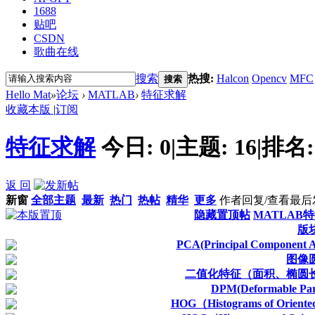
1688
贴吧
CSDN
歌曲在线
搜索
热搜:
Halcon
Opencv
MFC
搜索
Hello Mat
»
论坛
›
MATLAB
›
特征求解
收藏本版
|
订阅
特征求解
今日:
0
|
主题:
16
|
排名
返 回
新窗
全部主题
最新
热门
热帖
精华
更多
作者
回复/查看
最后
隐藏置顶帖
MATLAB
版
PCA(Principal Compone
图像
二值化特征（面积、椭圆
DPM(Deformable 
HOG（Histograms of Ori