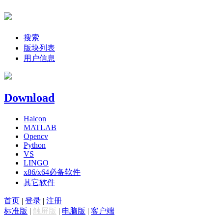
搜索
版块列表
用户信息
Download
Halcon
MATLAB
Opencv
Python
VS
LINGO
x86/x64必备软件
其它软件
首页
|
登录
|
注册
标准版
|
触屏版
|
电脑版
|
客户端