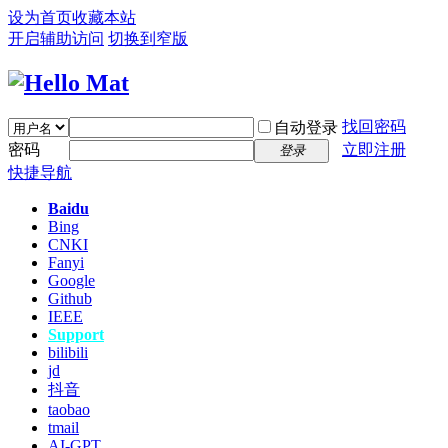
设为首页
收藏本站
开启辅助访问
切换到窄版
找回密码
自动登录
密码
立即注册
登录
快捷导航
Baidu
Bing
CNKI
Fanyi
Google
Github
IEEE
Support
bilibili
jd
抖音
taobao
tmail
AI-GPT