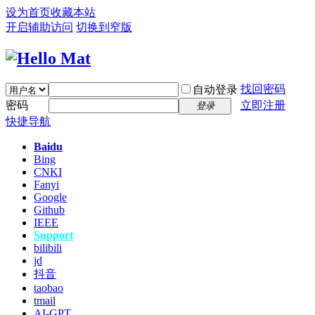
设为首页
收藏本站
开启辅助访问
切换到窄版
找回密码
自动登录
密码
立即注册
登录
快捷导航
Baidu
Bing
CNKI
Fanyi
Google
Github
IEEE
Support
bilibili
jd
抖音
taobao
tmail
AI-GPT