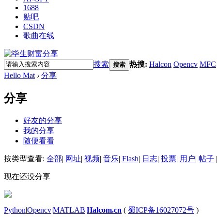
1688
贴吧
CSDN
歌曲在线
搜索
热搜:
Halcon
Opencv
MFC
搜索
Hello Mat
›
分享
分享
好友的分享
我的分享
随便看看
按类型查看:
全部
|
网址
|
视频
|
音乐
|
Flash
|
日志
|
投票
|
用户
|
帖子
现在还没分享
Python
|
Opencv
|
MATLAB
|
Halcom.cn
(
蜀ICP备16027072号
)