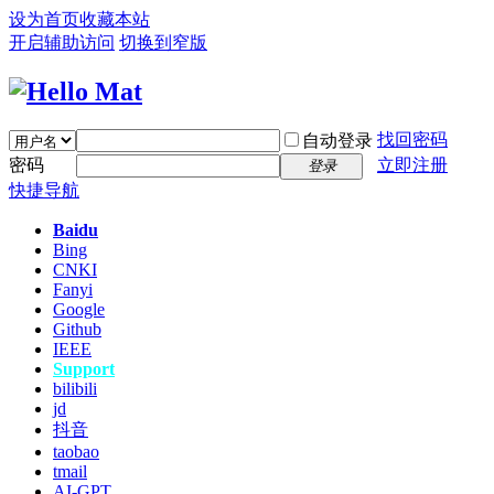
设为首页
收藏本站
开启辅助访问
切换到窄版
找回密码
自动登录
密码
立即注册
登录
快捷导航
Baidu
Bing
CNKI
Fanyi
Google
Github
IEEE
Support
bilibili
jd
抖音
taobao
tmail
AI-GPT