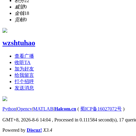
积分
22
威望
0
金钱
18
贡献
0
wzshtuhao
查看广播
收听TA
加为好友
给我留言
打个招呼
发送消息
Python
|
Opencv
|
MATLAB
|
Halcom.cn
(
蜀ICP备16027072号
)
GMT+8, 2026-8-6 14:04
, Processed in 0.111584 second(s), 17 querie
Powered by
Discuz!
X3.4