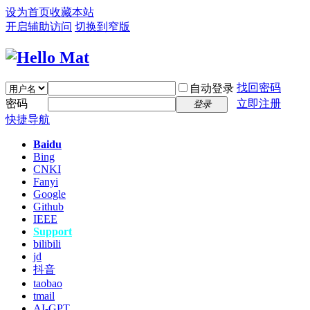
设为首页
收藏本站
开启辅助访问
切换到窄版
找回密码
自动登录
密码
立即注册
登录
快捷导航
Baidu
Bing
CNKI
Fanyi
Google
Github
IEEE
Support
bilibili
jd
抖音
taobao
tmail
AI-GPT