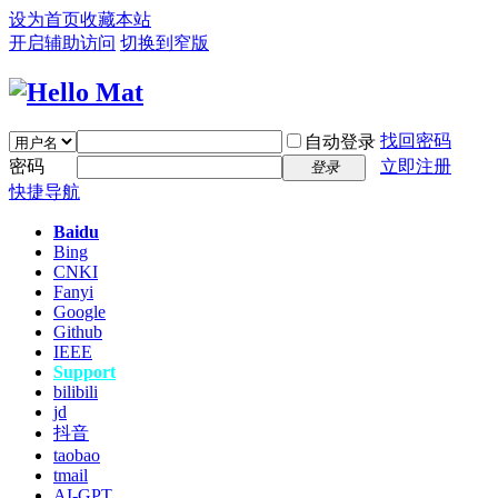
设为首页
收藏本站
开启辅助访问
切换到窄版
找回密码
自动登录
密码
立即注册
登录
快捷导航
Baidu
Bing
CNKI
Fanyi
Google
Github
IEEE
Support
bilibili
jd
抖音
taobao
tmail
AI-GPT