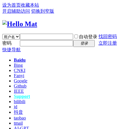
设为首页
收藏本站
开启辅助访问
切换到窄版
找回密码
自动登录
密码
立即注册
登录
快捷导航
Baidu
Bing
CNKI
Fanyi
Google
Github
IEEE
Support
bilibili
jd
抖音
taobao
tmail
AI-GPT