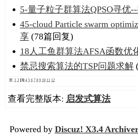
5-量子粒子群算法QPSO寻优-
45-cloud Particle swarm
享
(78篇回复)
18人工鱼群算法AFSA函数优
禁忌搜索算法的TSP问题求解
页:
1
2
[3]
4
5
6
7
8
9
10
11
12
查看完整版本:
启发式算法
Powered by
Discuz! X3.4 Archive