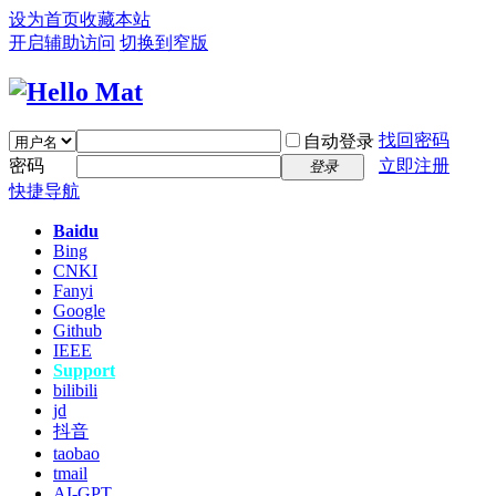
设为首页
收藏本站
开启辅助访问
切换到窄版
找回密码
自动登录
密码
立即注册
登录
快捷导航
Baidu
Bing
CNKI
Fanyi
Google
Github
IEEE
Support
bilibili
jd
抖音
taobao
tmail
AI-GPT